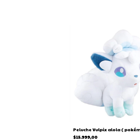
Peluche Vulpix alola ( poké
$15.999,00