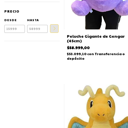
PRECIO
DESDE
HASTA
Peluche Gigante de Gengar
(45cm)
$58.999,00
$53.099,10
con
Transferencia o
depósito