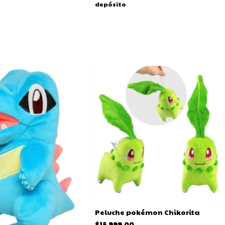
depósito
Peluche pokémon Chikorita
$15.999,00