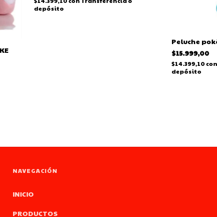
$14.399,10
con
Transferencia o
depósito
Peluche pok
KE
$15.999,00
$14.399,10
co
depósito
NAVEGACIÓN
INICIO
PRODUCTOS