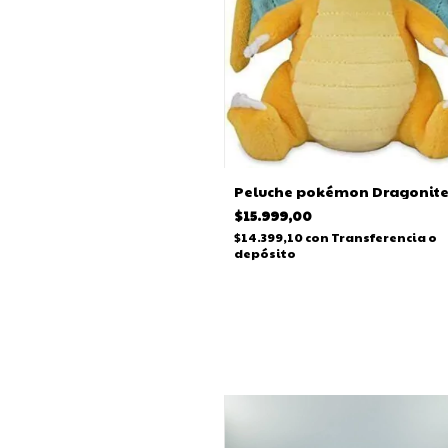
Peluche pokémon Dragonite
$15.999,00
$14.399,10
con
Transferencia o
depósito