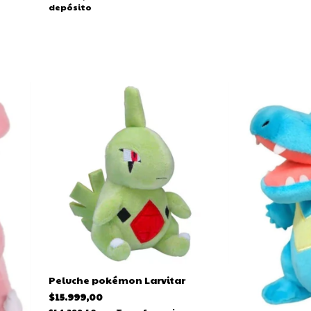
depósito
Peluche pokémon Larvitar
$15.999,00