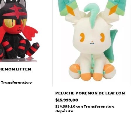
KEMON LITTEN
n
Transferencia o
PELUCHE POKEMON DE LEAFEON
$15.999,00
$14.399,10
con
Transferencia o
depósito