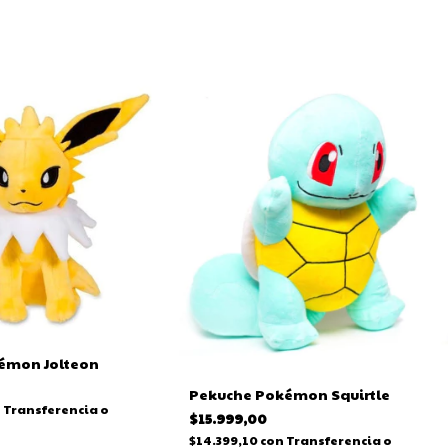
émon Jolteon
Pekuche Pokémon Squirtle
n
Transferencia o
$15.999,00
$14.399,10
con
Transferencia o