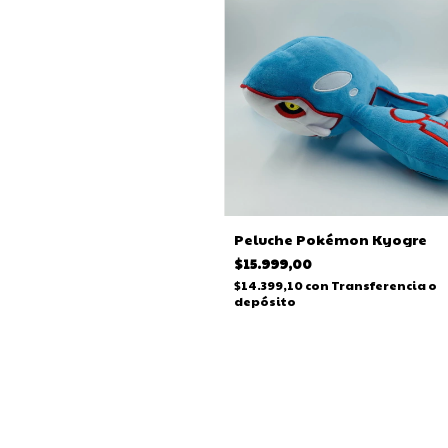
Peluche Pokémon Kyogre
$15.999,00
$14.399,10
con
Transferencia o
depósito