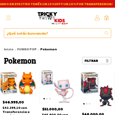
ECTIVO TENÉS UN 15%OFF Y UN 10% POR TRANSFERENCIA!
¡ABONA
0
Inicio
.
FUNKO POP
.
Pokemon
Pokemon
FILTRAR
$46.999,00
$42.299,10
con
$52.000,00
Transferencia o
$48.000,00
$46.800,00
con