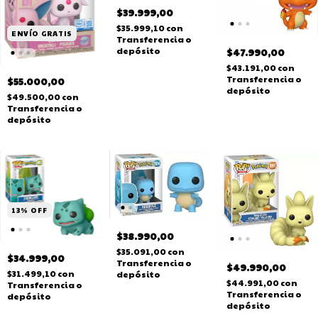
$39.999,00
$35.999,10
con
ENVÍO GRATIS
Transferencia o
depósito
$47.990,00
$43.191,00
con
Transferencia o
$55.000,00
depósito
$49.500,00
con
Transferencia o
depósito
13
%
OFF
$38.990,00
$35.091,00
con
$34.999,00
Transferencia o
$49.990,00
$31.499,10
con
depósito
$44.991,00
con
Transferencia o
Transferencia o
depósito
depósito