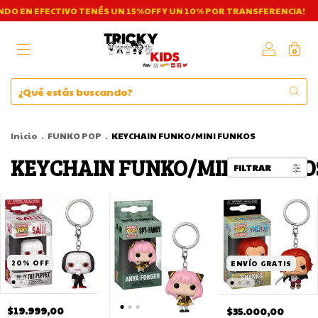
CTIVO TENÉS UN 15%OFF Y UN 10% POR TRANSFERENCIA!
¡ABONAND
0
Inicio
.
FUNKO POP
.
KEYCHAIN FUNKO/MINI FUNKOS
KEYCHAIN FUNKO/MINI FUNKO
FILTRAR
20
%
OFF
ENVÍO GRATIS
$19.999,00
$35.000,00