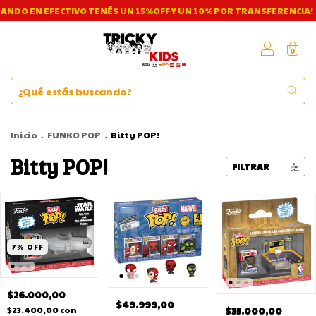
EFECTIVO TENÉS UN 15%OFF Y UN 10% POR TRANSFERENCIA!
¡ABON
0
Inicio
.
FUNKO POP
.
Bitty POP!
Bitty POP!
FILTRAR
7
%
OFF
$26.000,00
$49.999,00
$23.400,00
con
$35.000,00