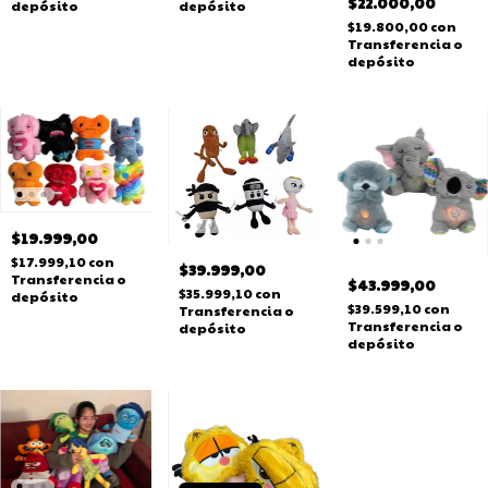
$22.000,00
depósito
depósito
$19.800,00
con
Transferencia o
depósito
$19.999,00
$17.999,10
con
$39.999,00
Transferencia o
$43.999,00
$35.999,10
con
depósito
$39.599,10
con
Transferencia o
Transferencia o
depósito
depósito