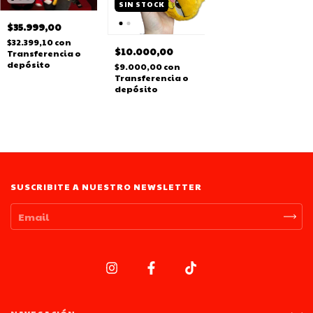
SIN STOCK
$35.999,00
$32.399,10
con
$10.000,00
Transferencia o
depósito
$9.000,00
con
Transferencia o
depósito
SUSCRIBITE A NUESTRO NEWSLETTER