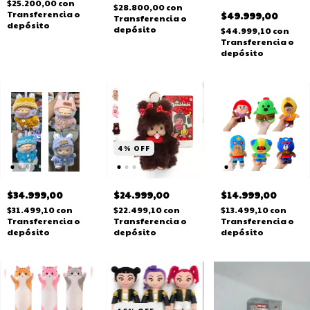
$25.200,00
con
$28.800,00
con
Transferencia o
$49.999,00
Transferencia o
depósito
depósito
$44.999,10
con
Transferencia o
depósito
4
%
OFF
$34.999,00
$24.999,00
$14.999,00
$31.499,10
con
$22.499,10
con
$13.499,10
con
Transferencia o
Transferencia o
Transferencia o
depósito
depósito
depósito