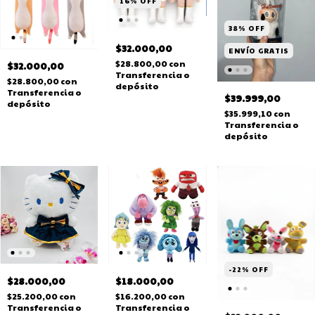
16
%
OFF
38
%
OFF
$32.000,00
ENVÍO GRATIS
$28.800,00
con
$32.000,00
Transferencia o
$28.800,00
con
depósito
Transferencia o
$39.999,00
depósito
$35.999,10
con
Transferencia o
depósito
-22
%
OFF
$28.000,00
$18.000,00
$25.200,00
con
$16.200,00
con
Transferencia o
Transferencia o