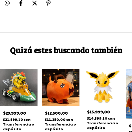
Quizá estes buscando también
$15.999,00
$23.999,00
$12.500,00
$14.399,10
con
$21.599,10
con
$11.250,00
con
Transferencia o
Transferencia o
Transferencia o
$
depósito
depósito
depósito
$