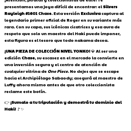
presentamos una joya difícil de encontrar: el
Silvers
Rayleigh #1601 Chase
. Esta versión
Exclusiva
captura al
legendario primer oficial de Roger en su variante más
rara. Con su capa, sus icónicas cicatrices y esa aura de
respeto que solo un maestro del Haki puede imponer,
esta figura es el tesoro que todo nakama desea.
¡UNA PIEZA DE COLECCIÓN NIVEL YONKO!
💎 Al ser una
edición
Chase
, su escasez en el mercado la convierte en
una inversión segura y el centro de atención de
cualquier vitrina de
One Piece
. No dejes que se escape
hacia el Archipiélago Sabaody; asegurá al maestro de
Luffy ahora mismo antes de que otro coleccionista
reclame este botín.
👉
¡Sumalo a tu tripulación y demostrá tu dominio del
Haki!
🚩✨